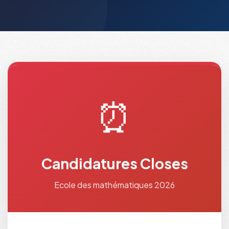
⏰
Candidatures Closes
Ecole des mathématiques 2026